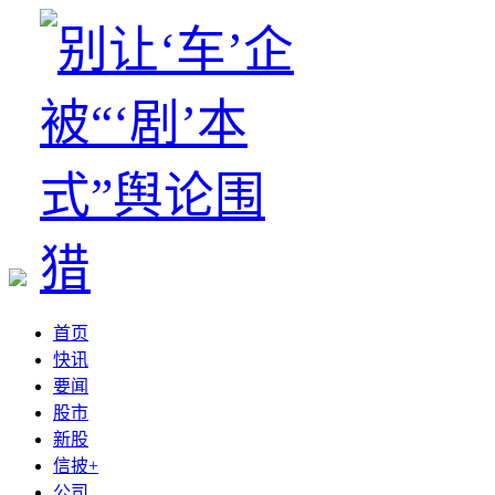
首页
快讯
要闻
股市
新股
信披+
公司