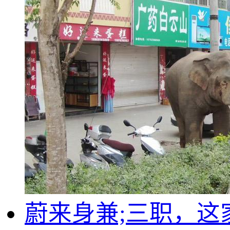
蔚来身兼;三职，这