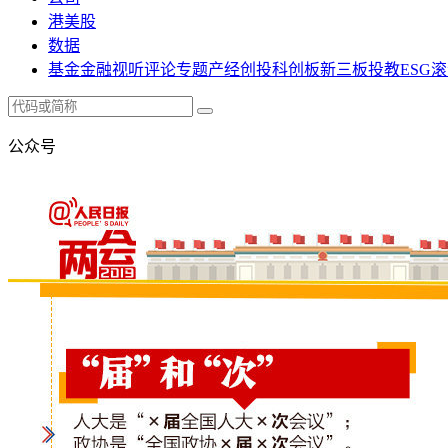
港美股
数据
基金
金融
视听
评论
专题
产经
创投
科创板
新三板
投教
ESG
滚
公众号