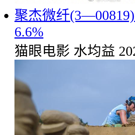
聚杰微纤(3—0081
6.6%
猫眼电影
水均益
20