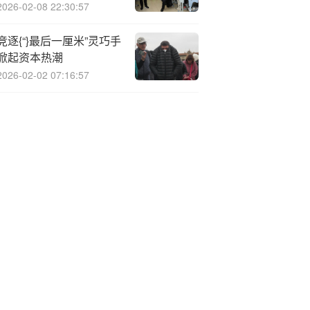
能行业私享会成功举办
2026-02-08 22:30:57
竞逐{“}最后一厘米”灵巧手
掀起资本热潮
2026-02-02 07:16:57