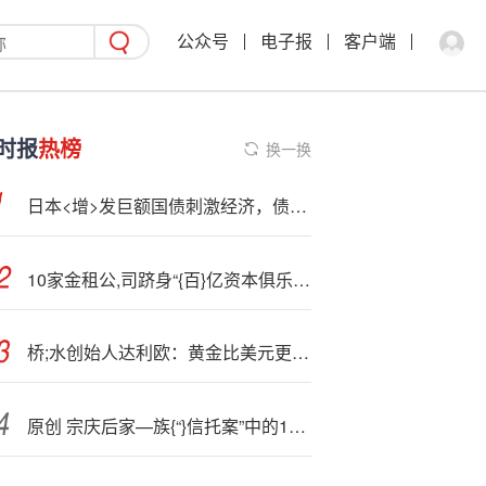
公众号
电子报
客户端
时报
热榜
换一换
日本<增>发巨额国债刺激经济，债汇遭抛售或触发全球债市风暴
10家金租公,司跻身“{百}亿资本俱乐部” 行业座次生变
桥;水创始人达利欧：黄金比美元更安全
原创 宗庆后家—族{“}信托案”中的18亿美元从何而来？