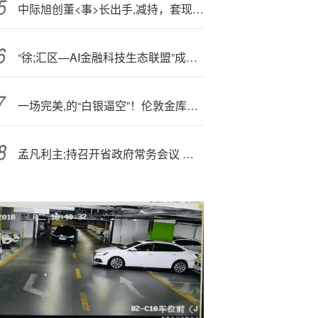
中际旭创董<事>长出手,减持，套现金额超过10亿元
“徐;汇区—AI金融科技生态联盟”成立 打造“AI+金融”产业发展新标杆
一场完美,的“白银逼空”！伦敦金库捉襟见肘，印度买家愿付10%溢价抢购
孟凡利主;持召开省政府常务会议 保持艰苦奋斗的作风 保持昂扬向上的状态 抓紧抓细抓实四季度经济工作 尽最大努力实现全年最好成果