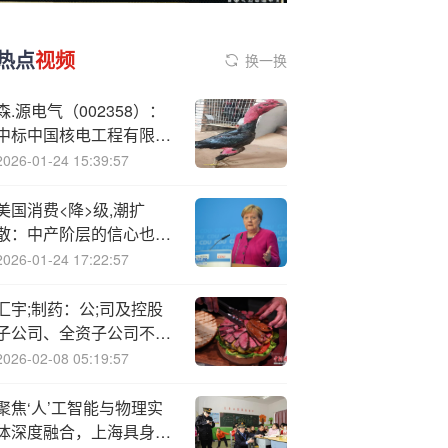
热点
视频
换一换
森.源电气（002358）：
中标中国核电工程有限公
司郑州分公司采购项目，
2026-01-24 15:39:57
中标金额为260.00万元
美国消费<降>级,潮扩
散：中产阶层的信心也
“塌方”了？
2026-01-24 17:22:57
汇宇;制药：公;司及控股
子公司、全资子公司不存
在逾期担保
2026-02-08 05:19:57
聚焦‘人’工智能与物理实
体深度融合，上海具身智