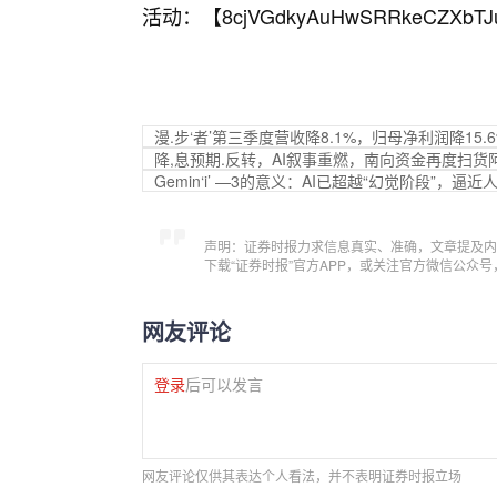
活动：【
8cjVGdkyAuHwSRRkeCZXbTJ
漫.步‘者’第三季度营收降8.1%，归母净利润降15.6
降,息预期.反转，AI叙事重燃，南向资金再度扫货
Gemin‘i’ —3的意义：AI已超越“幻觉阶段”，逼
声明：证券时报力求信息真实、准确，文章提及内
下载“证券时报”官方APP，或关注官方微信公众
网友评论
登录
后可以发言
网友评论仅供其表达个人看法，并不表明证券时报立场